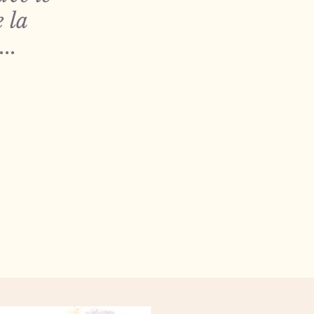
 la
..