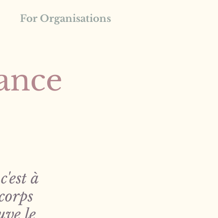
For Organisations
iance
c'est à
 corps
uve le